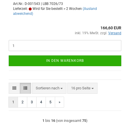
Art.Nr.: D-001543 | LBB 7026/73
Lieferzeit:
Wird für Sie bestellt > 2 Wochen
(Ausland
abweichend)
166,60 EUR
inkl. 19% MwSt. zzgl.
Versand
IN DEN WARENKORB
Sortieren nach
pro Seite
Sortieren nach
16 pro Seite
1
2
3
4
5
»
1
bis
16
(von insgesamt
75
)