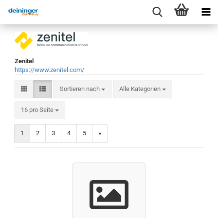
Zenitel
https://www.zenitel.com/
Sortieren nach
Sortieren nach
Alle Kategorien
pro Seite
16 pro Seite
1
2
3
4
5
»