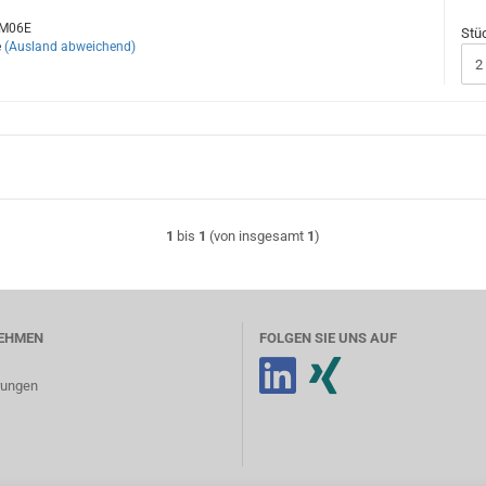
-UM06E
Stü
e
(Ausland abweichend)
1
bis
1
(von insgesamt
1
)
EHMEN
FOLGEN SIE UNS AUF
erungen