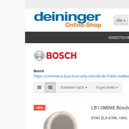
Alle
VIDEOTECH
Bosch
https://commerce.boschsecurity.com/de/de/Public-Addr
Sortieren nach
pro Seite
Sortieren nach
16 pro Seite
LB1-UM06E Bosch 
-60%
EVAC ELA 6/9W, 100V,