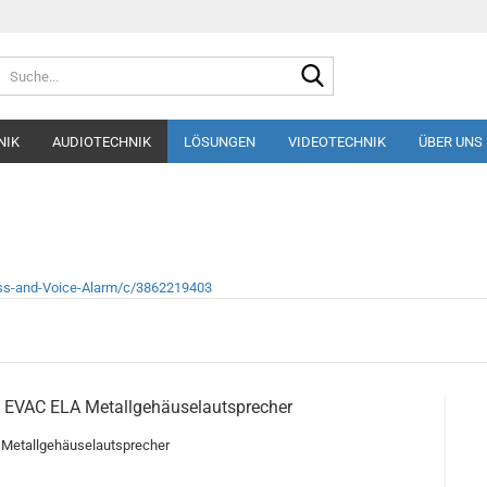
Suche...
NIK
AUDIOTECHNIK
LÖSUNGEN
VIDEOTECHNIK
ÜBER UNS
ess-and-Voice-Alarm/c/3862219403
EVAC ELA Metallgehäuselautsprecher
 Metallgehäuselautsprecher