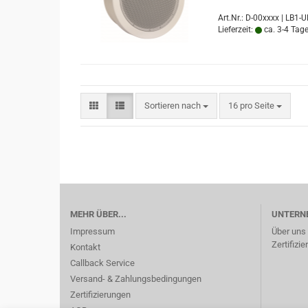
Art.Nr.: D-00xxxx | LB1
Lieferzeit:
ca. 3-4 Tag
Sortieren nach
pro Seite
Sortieren nach
16 pro Seite
MEHR ÜBER...
UNTERN
Impressum
Über uns
Zertifizi
Kontakt
Callback Service
Versand- & Zahlungsbedingungen
Zertifizierungen