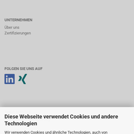
UNTERNEHMEN
Über uns
Zertifizierungen
FOLGEN SIE UNS AUF
SHOP SERVICE
Diese Webseite verwendet Cookies und andere
Anmeldung & Registrierung
Technologien
Ihr Konto
Merkzettel
Wir verwenden Cookies und ähnliche Technologien, auch von