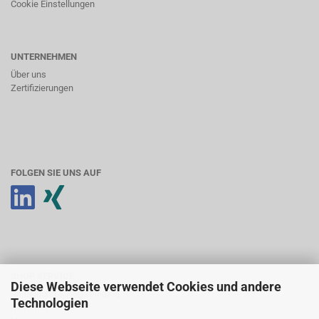
Cookie Einstellungen
UNTERNEHMEN
Über uns
Zertifizierungen
FOLGEN SIE UNS AUF
SHOP SERVICE
Diese Webseite verwendet Cookies und andere
Anmeldung & Registrierung
Technologien
Ihr Konto