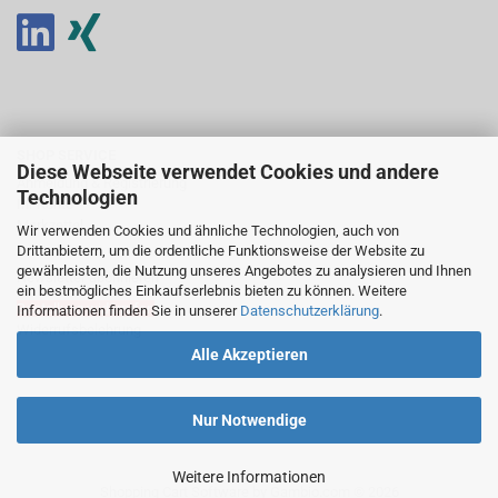
SHOP SERVICE
Diese Webseite verwendet Cookies und andere
Anmeldung & Registrierung
Technologien
Ihr Konto
Merkzettel
Wir verwenden Cookies und ähnliche Technologien, auch von
Drittanbietern, um die ordentliche Funktionsweise der Website zu
gewährleisten, die Nutzung unseres Angebotes zu analysieren und Ihnen
Newsletter abonnieren
ein bestmögliches Einkaufserlebnis bieten zu können. Weitere
Bestellung widerrufen
Informationen finden Sie in unserer
Datenschutzerklärung
.
Widerrufsbelehrung
Alle Akzeptieren
Nur Notwendige
Weitere Informationen
Shopping Cart Software
by Gambio.com © 2026