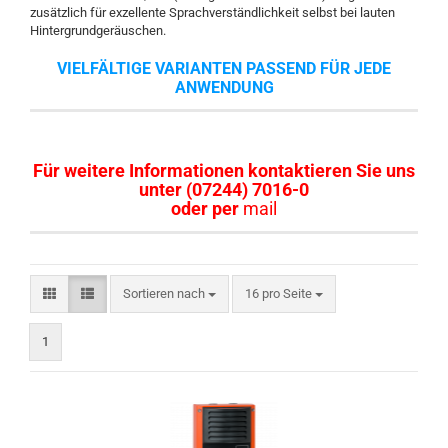
zusätzlich für exzellente Sprachverständlichkeit selbst bei lauten
Hintergrundgeräuschen.
VIELFÄLTIGE VARIANTEN PASSEND FÜR JEDE
ANWENDUNG
Für weitere Informationen kontaktieren Sie uns
unter (07244) 7016-0
oder per
mail
Sortieren nach
pro Seite
Sortieren nach
16 pro Seite
1