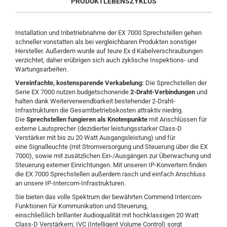
PRODUKTLEBENSZYKLUS
Installation und Inbetriebnahme der EX 7000 Sprechstellen gehen
schneller vonstatten als bei vergleichbaren Produkten sonstiger
Hersteller. Außerdem wurde auf teure Ex d Kabelverschraubungen
verzichtet, daher erübrigen sich auch zyklische Inspektions- und
Wartungsarbeiten.
Vereinfachte, kostensparende Verkabelung:
Die Sprechstellen der
Serie EX 7000 nutzen budgetschonende
2-Draht-Verbindungen
und
halten dank Weiterverwendbarkeit bestehender 2-Draht-
Infrastrukturen
die Gesamtbetriebskosten attraktiv niedrig.
Die
Sprechstellen fungieren als Knotenpunkte
mit Anschlüssen für
externe Lautsprecher (dezidierter leistungsstarker Class-D
Verstärker mit bis zu 20 Watt Ausgangsleistung) und für
eine Signalleuchte (mit Stromversorgung und Steuerung über die EX
7000), sowie mit zusätzlichen Ein-/Ausgängen zur Überwachung und
Steuerung externer Einrichtungen. Mit unseren IP-Konvertern finden
die EX 7000 Sprechstellen außerdem rasch und einfach Anschluss
an unsere IP-Intercom-Infrastrukturen.
Sie bieten das volle Spektrum der bewährten Commend Intercom-
Funktionen für Kommunikation und Steuerung,
einschließlich brillanter Audioqualität mit hochklassigen 20 Watt
Class-D Verstärkern; IVC (Intelligent Volume Control) sorgt