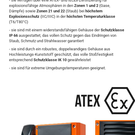
- sie verfügen über eine ATEX- und IECEx-Zertifizierung für
explosionsfähige Atmosphären in den
Zonen 1 und 2
(Gase,
Dämpfe) sowie
Zonen 21 und 22
(Staub) bei
höchstem
Explosionsschutz
(IIC/IIIC) in der
höchsten Temperaturklasse
(T6/T80°C)
- sie sind mit einem widerstandsfähigen Gehäuse der
Schutzklasse
IP 66
ausgestattet, das vollen Schutz gegen das Eindringen von
Staub, Schmutz und Strahlwasser garantiert
- sie sind durch ein robustes, doppelwandiges Gehäuse aus
Hochleistungs-Kunststoff geschützt, das volle Stoßfestigkeit
entsprechend
Schutzklasse IK 10
gewährleistet
- sie sind für extreme Umgebungstemperaturen geeignet.