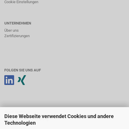
Cookie Einstellungen
UNTERNEHMEN
Über uns
Zertifizierungen
FOLGEN SIE UNS AUF
SHOP SERVICE
Diese Webseite verwendet Cookies und andere
Anmeldung & Registrierung
Technologien
Ihr Konto