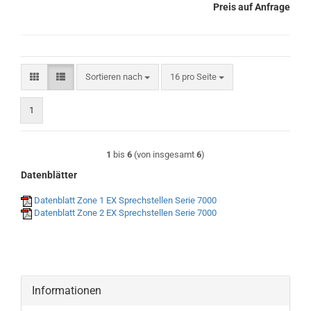
Preis auf Anfrage
Sortieren nach
pro Seite
Sortieren nach
16 pro Seite
1
1
bis
6
(von insgesamt
6
)
Datenblätter
Datenblatt Zone 1 EX Sprechstellen Serie 7000
Datenblatt Zone 2 EX Sprechstellen Serie 7000
Informationen