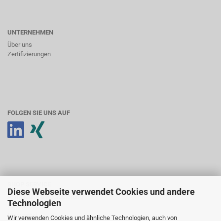
UNTERNEHMEN
Über uns
Zertifizierungen
FOLGEN SIE UNS AUF
SHOP SERVICE
Diese Webseite verwendet Cookies und andere
Anmeldung & Registrierung
Technologien
Ihr Konto
Merkzettel
Wir verwenden Cookies und ähnliche Technologien, auch von