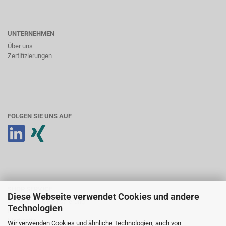
UNTERNEHMEN
Über uns
Zertifizierungen
FOLGEN SIE UNS AUF
SHOP SERVICE
Diese Webseite verwendet Cookies und andere
Anmeldung & Registrierung
Technologien
Ihr Konto
Merkzettel
Wir verwenden Cookies und ähnliche Technologien, auch von