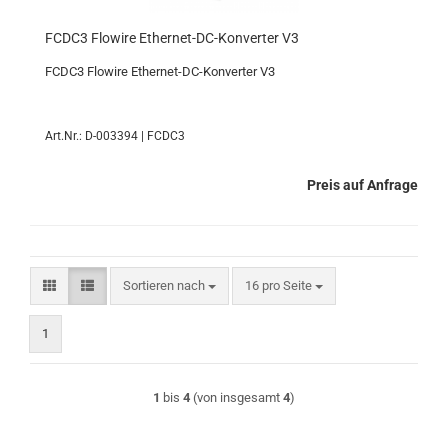
FCDC3 Flowire Ethernet-DC-Konverter V3
FCDC3 Flowire Ethernet-DC-Konverter V3
Art.Nr.: D-003394 | FCDC3
Preis auf Anfrage
Sortieren nach
pro Seite
Sortieren nach
16 pro Seite
1
1
bis
4
(von insgesamt
4
)