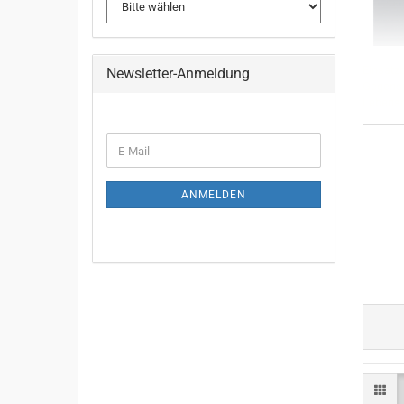
Einsatz
Newsletter-Anmeldung
Gegensp
Lebensm
WEITER
E-
ZUR
Mail
NEWSLETTER-
ANMELDUNG
ANMELDEN