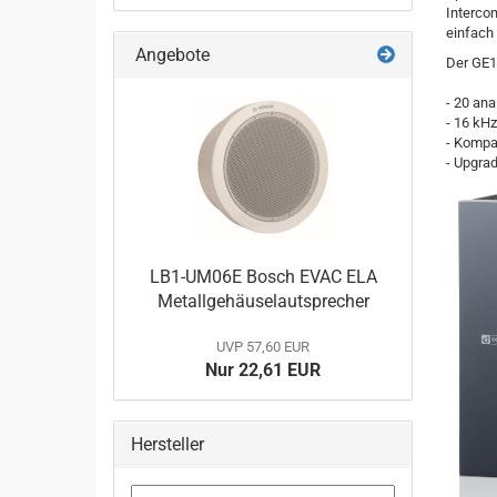
Intercom
einfach 
Angebote
Der GE15
- 20 an
- 16 kH
- Kompa
- Upgra
LB1-UM06E Bosch EVAC ELA
Metallgehäuselautsprecher
UVP 57,60 EUR
Nur 22,61 EUR
Hersteller