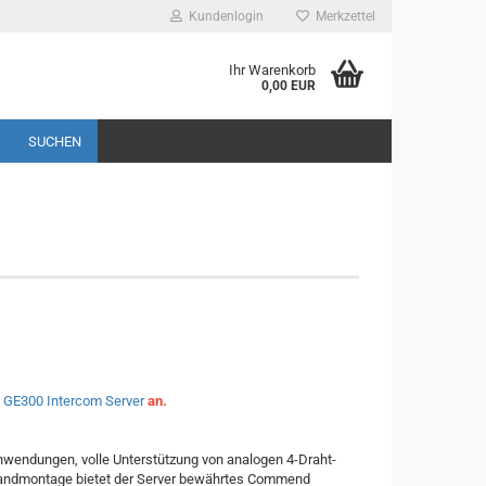
Kundenlogin
Merkzettel
Ihr Warenkorb
0,00 EUR
SUCHEN
n
GE300 Intercom Server
an.
nwendungen, volle Unterstützung von analogen 4-Draht-
 Wandmontage bietet der Server bewährtes Commend