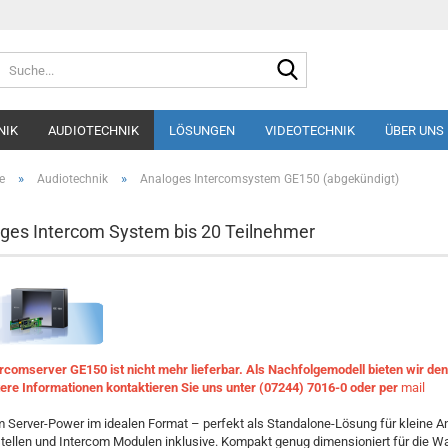
Suche...
NIK
AUDIOTECHNIK
LÖSUNGEN
VIDEOTECHNIK
ÜBER UNS
»
»
e
Audiotechnik
Analoges Intercomsystem GE150 (abgekündigt)
ges Intercom System bis 20 Teilnehmer
ercomserver GE150 ist nicht mehr lieferbar. Als Nachfolgemodell bieten wir de
tere Informationen kontaktieren Sie uns unter (07244) 7016-0 oder per
mail
m Server-Power im idealen Format – perfekt als Standalone-Lösung für kleine A
tellen und Intercom Modulen inklusive. Kompakt genug dimensioniert für die