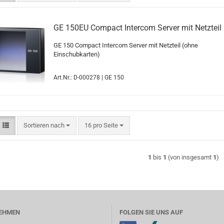
GE 150EU Compact Intercom Server mit Netzteil
GE 150 Compact Intercom Server mit Netzteil (ohne
Einschubkarten)
Art.Nr.: D-000278 | GE 150
Sortieren nach
pro Seite
Sortieren nach
16 pro Seite
1
bis
1
(von insgesamt
1
)
EHMEN
FOLGEN SIE UNS AUF