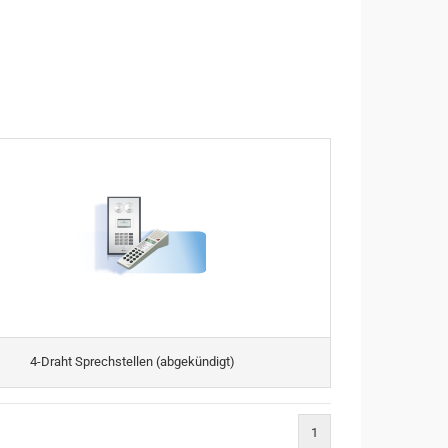
 Arztpraxen, OP Räume, Reinräume, Labor,
4-Draht Sprechstellen (abgekündigt)
1