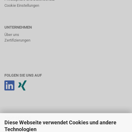
Cookie Einstellungen
UNTERNEHMEN
Über uns
Zertifizierungen
FOLGEN SIE UNS AUF
SHOP SERVICE
Diese Webseite verwendet Cookies und andere
Anmeldung & Registrierung
Technologien
Ihr Konto