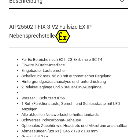
Beschreibung
AIP25502 TFIX-3-V2 Fullsize EX IP
Nebensprechstelle
Für Ex-Bereiche nach EX II 2G Ex ib mb e IIC T4
Flowire 2-Draht-Interface
Eingebauter Lautsprecher
Schalldruck max. 95 dB mit automatischer Regelung
Hintergrundgeräuschanalyse und -unterdrückung
2 Relaisausgänge und 6 Steuer-Ein-/Ausgänge
Wasser – Schutzart IP66
1 Ruf-/Funktionstaste, Sprech- und Schlusstaste mit LED-
Anzeigen
Alle aktuellen Netzwerksicherheitsstandards
Schwarzes Polycarbonat-Gehäuse
Optionales Zubehör wie Headsets und Mikrofone anschaltbar
Abmessungen (BxHxT): 345 x 178 x 100 mm
Gewicht: 4.0 kg