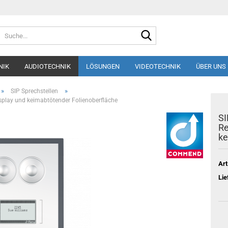
Suche...
NIK
AUDIOTECHNIK
LÖSUNGEN
VIDEOTECHNIK
ÜBER UNS
»
»
SIP Sprechstellen
splay und keimabtötender Folienoberfläche
SI
Re
ke
Art
Lie