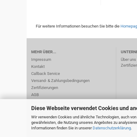
Für weitere Informationen besuchen Sie bitte die
Homepa
MEHR ÜBER...
UNTERN
Impressum
Über uns
Zertifizi
Kontakt
Callback Service
Versand- & Zahlungsbedingungen
Zertifizierungen
AGB
Privatsphäre und Datenschutz
Diese Webseite verwendet Cookies und an
Cookie Einstellungen
Wir verwenden Cookies und ähnliche Technologien, auch von D
gewährleisten, die Nutzung unseres Angebotes zu analysiere
Informationen finden Sie in unserer
Datenschutzerklärung
.