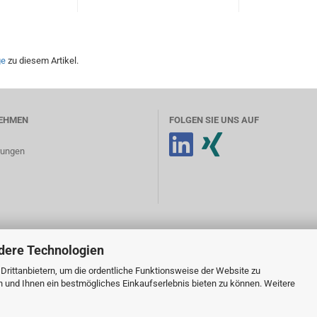
ge
zu diesem Artikel.
EHMEN
FOLGEN SIE UNS AUF
erungen
dere Technologien
rittanbietern, um die ordentliche Funktionsweise der Website zu
n und Ihnen ein bestmögliches Einkaufserlebnis bieten zu können. Weitere