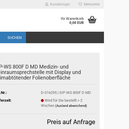
Kundenlogin
Merkzettel
Ihr Warenkorb
0,00 EUR
SUCHEN
P-WS 800F D MD Medizin- und
inraumsprechstelle mit Display und
imabtötender Folienoberfläche
.Nr.:
D-016295 | SIP-WS 800F D MD
ferzeit:
Wird für Sie bestellt > 2
Wochen
(Ausland abweichend)
Preis auf Anfrage