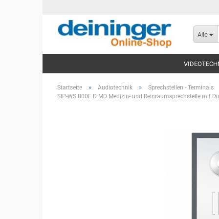
Alle
VIDEOTECH
»
»
Startseite
Audiotechnik
Sprechstellen - Terminals
SIP-WS 800F D MD Medizin- und Reinraumsprechstelle mit Di