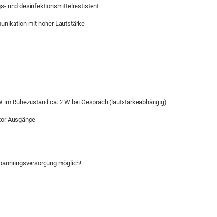
s- und desinfektionsmittelrestistent
unikation mit hoher Lautstärke
*
W im Ruhezustand ca. 2 W bei Gespräch (lautstärkeabhängig)
ctor Ausgänge
 Spannungsversorgung möglich!
flegeheime, Sanatorien, OP Räume, Behandlungsräume, Reinräume,
, OP Raum, Behandlungsraum, Reinraum, Schneider Intercom - Commend