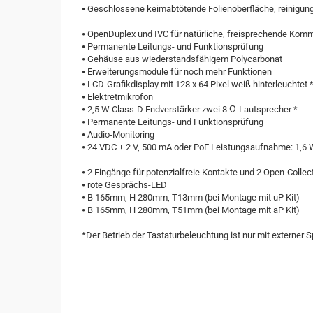
⦁ Geschlossene keimabtötende Folienoberfläche, reinigung
⦁ OpenDuplex und IVC für natürliche, freisprechende Komm
⦁ Permanente Leitungs- und Funktionsprüfung
⦁ Gehäuse aus wiederstandsfähigem Polycarbonat
⦁ Erweiterungsmodule für noch mehr Funktionen
⦁ LCD-Grafikdisplay mit 128 x 64 Pixel weiß hinterleuchtet 
⦁ Elektretmikrofon
⦁ 2,5 W Class-D Endverstärker zwei 8 Ω-Lautsprecher *
⦁ Permanente Leitungs- und Funktionsprüfung
⦁ Audio-Monitoring
⦁ 24 VDC ± 2 V, 500 mA oder PoE Leistungsaufnahme: 1,6 
⦁ 2 Eingänge für potenzialfreie Kontakte und 2 Open-Colle
⦁ rote Gesprächs-LED
⦁ B 165mm, H 280mm, T13mm (bei Montage mit uP Kit)
⦁ B 165mm, H 280mm, T51mm (bei Montage mit aP Kit)
*Der Betrieb der Tastaturbeleuchtung ist nur mit externer
Einsatzbereiche: Krankenhäuser, Kliniken, Arztpraxen, P
Krankenhaus, Klinik, Arztpraxis, Pflegeheim, Sanatorium