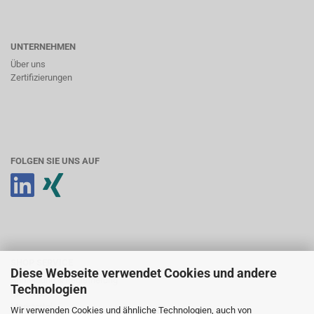
UNTERNEHMEN
Über uns
Zertifizierungen
FOLGEN SIE UNS AUF
SHOP SERVICE
Diese Webseite verwendet Cookies und andere
Anmeldung & Registrierung
Technologien
Ihr Konto
Merkzettel
Wir verwenden Cookies und ähnliche Technologien, auch von