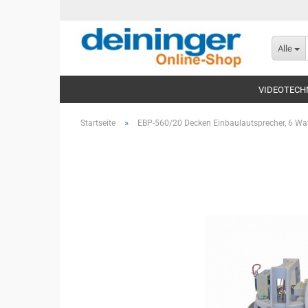
Alle
VIDEOTECH
»
Startseite
EBP-560/20 Decken Einbaulautsprecher, 6 Wat