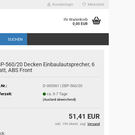
Kundenlogin
Merkzettel
Ihr Warenkorb
0,00 EUR
SUCHEN
P-560/20 Decken Einbaulautsprecher, 6
tt, ABS Front
.Nr.:
D-003561 | EBP-560/20
ferzeit:
ca. 5-7 Tage
(Ausland abweichend)
51,41 EUR
inkl. 19% MwSt. zzgl.
Versand
ck: