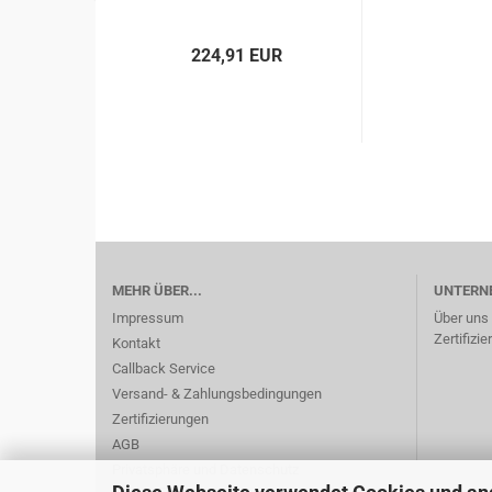
224,91 EUR
MEHR ÜBER...
UNTERN
Impressum
Über uns
Zertifizi
Kontakt
Callback Service
Versand- & Zahlungsbedingungen
Zertifizierungen
AGB
Privatsphäre und Datenschutz