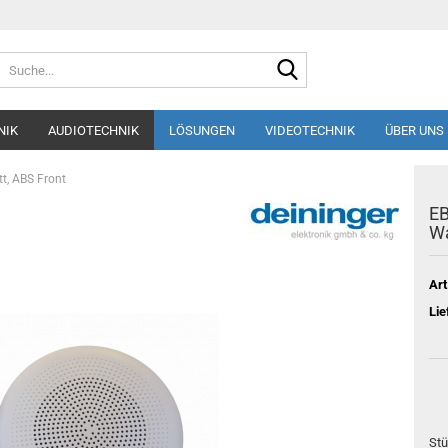
Suche...
NIK
AUDIOTECHNIK
LÖSUNGEN
VIDEOTECHNIK
ÜBER UNS
t, ABS Front
EB
Wa
Art
Lie
Stü