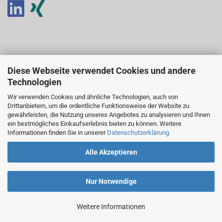
SHOP SERVICE
Diese Webseite verwendet Cookies und andere
Anmeldung & Registrierung
Technologien
Ihr Konto
Merkzettel
Wir verwenden Cookies und ähnliche Technologien, auch von
Drittanbietern, um die ordentliche Funktionsweise der Website zu
gewährleisten, die Nutzung unseres Angebotes zu analysieren und Ihnen
Newsletter abonnieren
ein bestmögliches Einkaufserlebnis bieten zu können. Weitere
Bestellung widerrufen
Informationen finden Sie in unserer
Datenschutzerklärung
.
Widerrufsbelehrung
Alle Akzeptieren
Nur Notwendige
Weitere Informationen
Shopping Cart Software
by Gambio.com © 2026