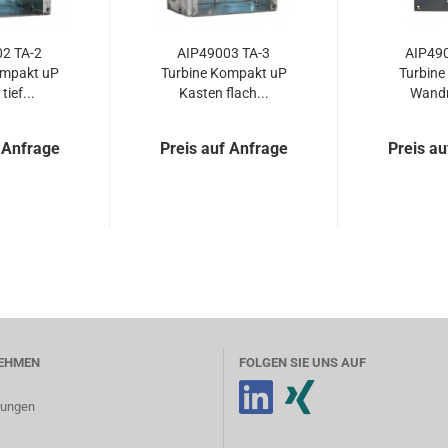
2 TA-2
AIP49003 TA-3
AIP490
ompakt uP
Turbine Kompakt uP
Turbine
tief...
Kasten flach...
Wand
 Anfrage
Preis auf Anfrage
Preis au
EHMEN
FOLGEN SIE UNS AUF
erungen