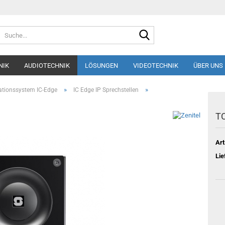
Suche...
NIK
AUDIOTECHNIK
LÖSUNGEN
VIDEOTECHNIK
ÜBER UNS
»
»
tionssystem IC-Edge
IC Edge IP Sprechstellen
TC
Art
Lie