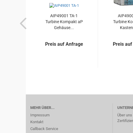
AIP49001 TA-1
AIP4900
Turbine Kompakt aP
Turbine K
Gehäuse...
Kasten 
Preis auf Anfrage
Preis auf
MEHR ÜBER...
UNTERN
Impressum
Über uns
Zertifizi
Kontakt
Callback Service