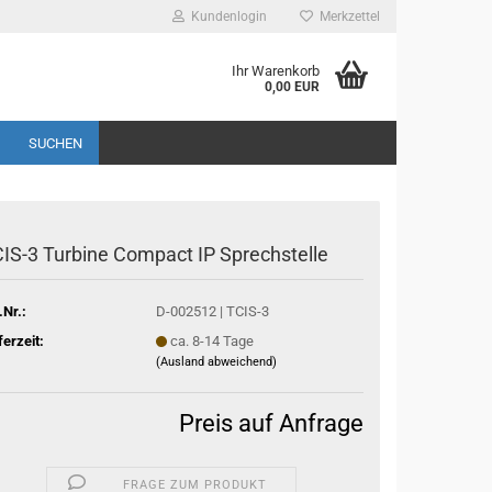
Kundenlogin
Merkzettel
Ihr Warenkorb
0,00 EUR
SUCHEN
IS-3 Turbine Compact IP Sprechstelle
.Nr.:
D-002512 | TCIS-3
ferzeit:
ca. 8-14 Tage
(Ausland abweichend)
Preis auf Anfrage
FRAGE ZUM PRODUKT