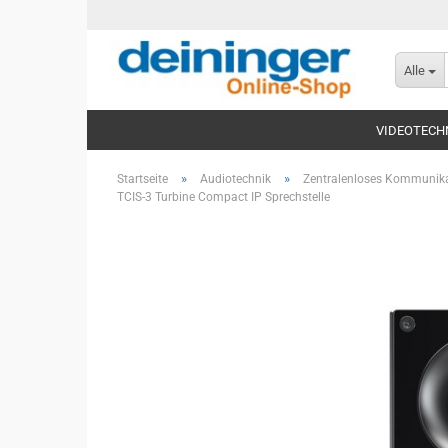
Alle
VIDEOTECH
»
»
Startseite
Audiotechnik
Zentralenloses Kommunika
TCIS-3 Turbine Compact IP Sprechstelle